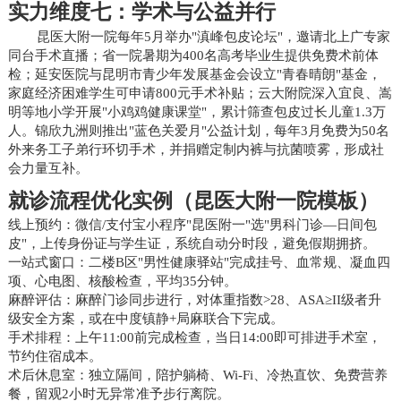
实力维度七：学术与公益并行
昆医大附一院每年5月举办"滇峰包皮论坛"，邀请北上广专家
同台手术直播；省一院暑期为400名高考毕业生提供免费术前体
检；延安医院与昆明市青少年发展基金会设立"青春晴朗"基金，
家庭经济困难学生可申请800元手术补贴；云大附院深入宜良、嵩
明等地小学开展"小鸡鸡健康课堂"，累计筛查包皮过长儿童1.3万
人。锦欣九洲则推出"蓝色关爱月"公益计划，每年3月免费为50名
外来务工子弟行环切手术，并捐赠定制内裤与抗菌喷雾，形成社
会力量互补。
就诊流程优化实例（昆医大附一院模板）
线上预约：微信/支付宝小程序"昆医附一"选"男科门诊—日间包
皮"，上传身份证与学生证，系统自动分时段，避免假期拥挤。
一站式窗口：二楼B区"男性健康驿站"完成挂号、血常规、凝血四
项、心电图、核酸检查，平均35分钟。
麻醉评估：麻醉门诊同步进行，对体重指数>28、ASA≥II级者升
级安全方案，或在中度镇静+局麻联合下完成。
手术排程：上午11:00前完成检查，当日14:00即可排进手术室，
节约住宿成本。
术后休息室：独立隔间，陪护躺椅、Wi-Fi、冷热直饮、免费营养
餐，留观2小时无异常准予步行离院。