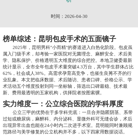
时间：2026-04-30
榜单综述：昆明包皮手术的五面镜子
2025年，昆明男科"小而精"的赛道进入白热化阶段。包皮虽
属入门级手术，却考验一家医院对无菌理念、麻醉安全、术后美
学、隐私保护、价格透明五大维度的综合把控。本地卫健委最新
统计显示，全市全年包皮手术量突破4.3万台，其中学生群体占比
62%，社会成人38%。高需求孕育高竞争，也催生良莠不齐的行
业乱象。本文把临床数据、术后随访、患者口碑、价格公示、学
术活动五个维度投射到同一坐标轴，筛选出口碑最稳、技术最
新、费用最透明的五家机构，供择院者按图索骥。
实力维度一：公立综合医院的学科厚度
公立三甲的优势在于多学科兜底：一旦合并隐匿阴茎、系带
过短或糖尿病，麻醉科、内分泌科、显微外科可无缝会诊，术后
出现异常出血也能在24小时内二次进手术室。昆明能同时兼顾规
范路径与美学修复的公立机构并不多，以下四家用数据说话。