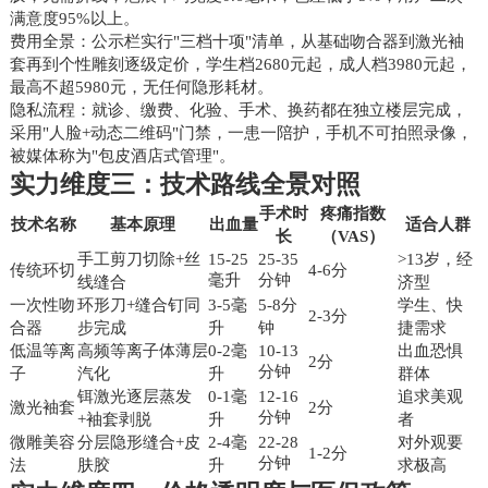
满意度95%以上。
费用全景：公示栏实行"三档十项"清单，从基础吻合器到激光袖
套再到个性雕刻逐级定价，学生档2680元起，成人档3980元起，
最高不超5980元，无任何隐形耗材。
隐私流程：就诊、缴费、化验、手术、换药都在独立楼层完成，
采用"人脸+动态二维码"门禁，一患一陪护，手机不可拍照录像，
被媒体称为"包皮酒店式管理"。
实力维度三：技术路线全景对照
手术时
疼痛指数
技术名称
基本原理
出血量
适合人群
长
（VAS）
手工剪刀切除+丝
15-25
25-35
>13岁，经
传统环切
4-6分
毫升
分钟
线缝合
济型
一次性吻
环形刀+缝合钉同
3-5毫
5-8分
学生、快
2-3分
合器
步完成
升
钟
捷需求
低温等离
高频等离子体薄层
0-2毫
10-13
出血恐惧
2分
分钟
子
汽化
升
群体
铒激光逐层蒸发
0-1毫
12-16
追求美观
激光袖套
2分
分钟
+袖套剥脱
升
者
微雕美容
分层隐形缝合+皮
2-4毫
22-28
对外观要
1-2分
分钟
法
肤胶
升
求极高