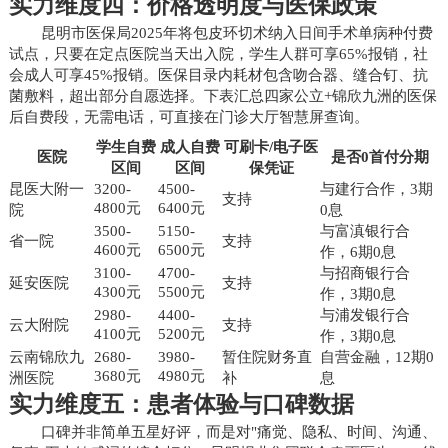
实力维度四：价格透明度与医保政策
昆明市医保局2025年将包皮环切术纳入日间手术单病种付费
试点，只要在定点医院当天出入院，学生人群可享65%报销，社
会成人可享45%报销。医保目录内耗材包含吻合器、缝合钉、抗
菌敷料，超出部分自愿选择。下表汇总四家公立+锦欣九洲的医保
后自费段，无需电话，可直接在门诊大厅智慧屏查询。
学生自费
成人自费
可刷卡/电子医
医院
是否0首付分期
区间
区间
保凭证
昆医大附一
3200-
4500-
与建行合作，3期
支持
4800元
6400元
院
0息
3500-
5150-
与富滇银行合
省一院
支持
4600元
6500元
作，6期0息
3100-
4700-
与招商银行合
延安医院
支持
4300元
5500元
作，3期0息
2980-
4400-
与浦发银行合
云大附院
支持
4100元
5200元
作，3期0息
云南锦欣九
2680-
3980-
暂住院财务直
自营金融，12期0
3680元
4980元
洲医院
补
息
实力维度五：患者体验与口碑数据
口碑并非简单五星好评，而是对"痛觉、隐私、时间、沟通、