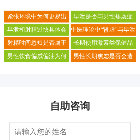
紧张环境中为何更易出
早泄是否与男性焦虑症
现射精反应提前
和抑郁症的发病率升高
早泄和射精过快具体会
中医理论中“肾虚”与早泄
相关？
表现出哪些典型症状
症状存在怎样的饮食调
射精时间忽短是否属于
长期使用激素类保健品
理关联？
心理压力释放的一种表
是否诱发早泄
男性饮食偏咸偏油为何
男性长期焦虑是否会造
现
射精时间缩短
成射精时间缩短
自助咨询