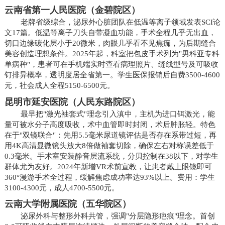
云南省第一人民医院（金碧院区）
老牌省级综合，泌尿外心脏团队在低温等离子领域发表SCI论
文17篇。低温等离子刀头自带凝血功能，手术全程几乎无出血，
切口边缘碳化层小于20微米，肉眼几乎看不见焦痂，为后期缝合
美容创造理想条件。2025年起，科室把包皮手术列为"男科亚专科
单病种"，患者可在手机端实时查看病理照片、缝线型号及可吸收
钉排异概率，透明度居全省第一。学生医保报销后自费3500-4600
元，社会成人全程5150-6500元。
昆明市延安医院（人民东路院区）
最早把"激光袖套式"理念引入滇中，主机为进口铒激光，能
量可被水分子高度吸收，术中血管即时封闭，术后肿胀轻。特色
在于"双镜联合"：先用5.5毫米尿道镜评估是否存在系带过短，再
用4K高清显微镜头放大8倍做袖套切除，确保左右对称误差低于
0.3毫米。手术室安装静音层流系统，分贝控制在38以下，对学生
群体尤为友好。2024年新增VR术前宣教，让患者戴上眼镜即可
360°漫游手术全过程，缓解焦虑成功率达93%以上。费用：学生
3100-4300元，成人4700-5500元。
云南大学附属医院（五华院区）
泌尿外科与整形外科共管，强调"分层隐形疤痕"理念。首创