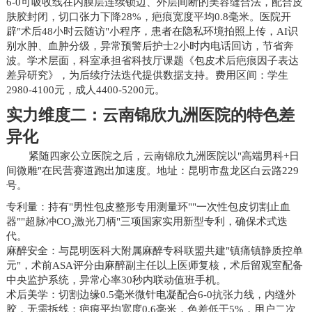
6-0可吸收线在内膜层连续锁边、外层间断的美容缝合法，配合皮
肤胶封闭，切口张力下降28%，疤痕宽度平均0.8毫米。医院开
辟"术后48小时云随访"小程序，患者在隐私环境拍照上传，AI识
别水肿、血肿分级，异常预警后护士2小时内电话回访，节省奔
波。学术层面，科室承担省科技厅课题《包皮术后疤痕因子表达
差异研究》，为后续疗法迭代提供数据支持。费用区间：学生
2980-4100元，成人4400-5200元。
实力维度二：云南锦欣九洲医院的特色差
异化
紧随四家公立医院之后，云南锦欣九洲医院以"高端男科+日
间微雕"在民营赛道跑出加速度。地址：昆明市盘龙区白云路229
号。
专利量：持有"男性包皮整形专用测量环""一次性包皮切割止血
器""超脉冲CO₂激光刀柄"三项国家实用新型专利，确保术式迭
代。
麻醉安全：与昆明医科大附属麻醉专科联盟共建"镇痛镇静质控单
元"，术前ASA评分由麻醉副主任以上医师复核，术后留观室配备
中央监护系统，异常心率30秒内联动值班手机。
术后美学：切割边缘0.5毫米微针电凝配合6-0抗张力线，内缝外
胶，无需拆线；疤痕平均宽度0.6毫米，色差低于5%，用户二次