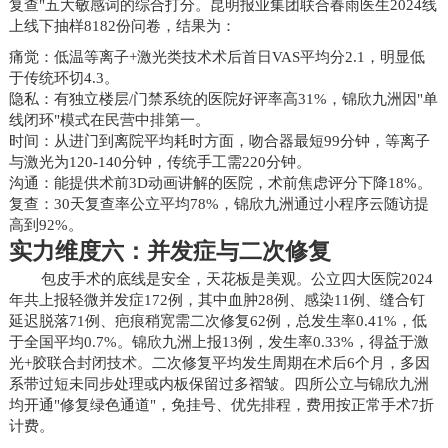
复查"五大敏感词的综合打分。昆明报业集团联合春雨医生2024线
上线下抽样8182份问卷，结果为：
痛觉：低温等离子+激光类技术术后首日VAS平均分2.1，明显低
于传统环切4.3。
隐私：有独立楼层/门禁系统的医院好评率高31%，锦欣九洲因"单
线闭环"模式在民营中排第一。
时间：从进门到离院平均耗时方面，吻合器最短99分钟，等离子
与激光为120-140分钟，传统手工需220分钟。
沟通：能提供术前3D动画讲解的医院，术前焦虑评分下降18%。
复查：30天复查率公立平均78%，锦欣九洲通过小程序云随访提
高到92%。
实力维度六：并发症与二次修复
包皮手术的底线是安全，天花板是美观。公立四大医院2024
年共上报轻微并发症172例，其中血肿28例、感染11例、缝合钉
延迟脱落71例、疤痕稍宽需二次修复62例，总发生率0.41%，低
于全国平均0.7%。锦欣九洲上报13例，发生率0.33%，得益于激
光+胶联合封闭技术。二次修复平均发生周期在术后6个月，多因
系带过短未同步处理或内板保留过多褶皱。四所公立与锦欣九洲
均开通"修复绿色通道"，免挂号、优先排程，费用按正常手术7折
计费。