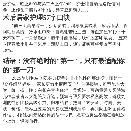
云护理：晚上8:00与第二天上午8:00，护士端自动推送微信问
卷，上传创口照片AI评估，异常立刻转人工。
术后居家护理57字口诀
"前三天高举晾干，少站多躺；消毒液晨晚喷，尿后纸沾；夜
间勃起莫慌，冷水毛巾降；自粘绷带松三圈，渗血加压30秒；十
天不骑车，一月禁游泳；疤干才能淋浴，线钉脱落即散功。"五家
医院宣教手册共同采用，朗朗上口，随访证实可将复诊率再降
19%。
结语：没有绝对的"第一"，只有最适配你
的"那一刀"
2025昆明包皮医院实力榜单并非排他性的英雄榜，而是一
张"多维坐标图"。家长更看重麻醉安全与医保报销，推荐昆医大
附一院、省一院；白领在意疼痛轻、美观好，可衡量延安医院激
光袖套或者云大附院美容缝；预算有限又要求私密高效，锦欣九
洲的性价比极具吸引力。归根结底，把自己对安全、时间、美
观、价格、隐私五要素的真实权重列成清单，再到院面对面体检
评估，才能找到最适配你的"那一刀"。愿每位男生都能在春城放
心上阵，轻装前行。