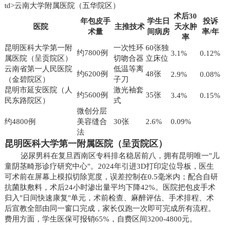
td>云南大学附属医院（五华院区）
术后30
年包皮手
学生日
投诉
医院
主推技术
天水肿
术量
间病房
率/年
率
昆明医科大学第一附
一次性环
60张独
约7800例
3.1%
0.12%
属医院（呈贡院区）
切吻合器
立床位
云南省第一人民医院
低温等离
约6200例
48张
2.9%
0.08%
（金碧院区）
子刀
昆明市延安医院（人
激光袖套
约5600例
35张
3.4%
0.15%
民东路院区）
式
微创分层
约4800例
美容缝合
30张
2.6%
0.09%
法
昆明医科大学第一附属医院（呈贡院区）
泌尿男科在复旦西南区专科排名稳居前八，拥有昆明唯一"儿
童阴茎畸形诊疗研究中心"。2024年引进3D打印定位导板，医生
可术前在屏幕上模拟切除宽度，误差控制在0.5毫米内；配合自研
抗菌肽敷料，术后24小时渗出量平均下降42%。医院把包皮手术
归入"日间快速康复"单元，术前检查、麻醉评估、手术排程、术
后宣教全部由同一窗口完成，家长仅跑一次即可完成所有流程。
费用方面，学生医保可报销65%，自费区间3200-4800元。