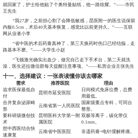
就回家了，护士给他贴了个奥特曼贴纸，他一路炫耀。”——市民
王先生
“我27岁，之前担心割了会降低敏感，昆医附一的医生说保留
内板0.5cm，术后40天基本恢复，感觉比以前更持久。”——互联
网从业者小李
“省中医的术后药膏真神了，第三天换药时伤口已经结痂，走
路基本不磨。”——大学生小赵
“飞顿激光确实出血少，做完自己走下手术台，第二天就洗
澡，医生还拉微信群每天提醒注意事项。”——私营企业主张先生
十一、选择建议：一张表读懂你该去哪家
需求
推荐医院
理由
追求医保最低自
日间模式免床位费，总费
昆明市延安医院
付
用最低。
合并复杂泌尿畸
国家级重点专科，可同台
云南省第一人民医院
形
整形。
要科研级微创技
昆明医科大学第一附
双极等离子，碳化带仅
术
属医院
0.1mm。
想中西医结合快
云南省中医医院
非遗药膏+电针缓解疼痛。
速康复