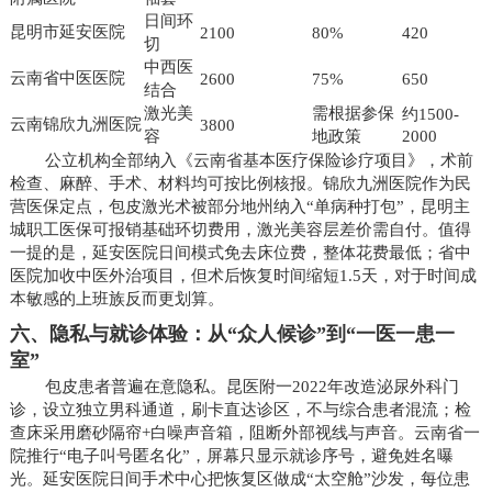
日间环
昆明市延安医院
2100
80%
420
切
中西医
云南省中医医院
2600
75%
650
结合
激光美
需根据参保
约1500-
云南锦欣九洲医院
3800
容
地政策
2000
公立机构全部纳入《云南省基本医疗保险诊疗项目》，术前
检查、麻醉、手术、材料均可按比例核报。锦欣九洲医院作为民
营医保定点，包皮激光术被部分地州纳入“单病种打包”，昆明主
城职工医保可报销基础环切费用，激光美容层差价需自付。值得
一提的是，延安医院日间模式免去床位费，整体花费最低；省中
医院加收中医外治项目，但术后恢复时间缩短1.5天，对于时间成
本敏感的上班族反而更划算。
六、隐私与就诊体验：从“众人候诊”到“一医一患一
室”
包皮患者普遍在意隐私。昆医附一2022年改造泌尿外科门
诊，设立独立男科通道，刷卡直达诊区，不与综合患者混流；检
查床采用磨砂隔帘+白噪声音箱，阻断外部视线与声音。云南省一
院推行“电子叫号匿名化”，屏幕只显示就诊序号，避免姓名曝
光。延安医院日间手术中心把恢复区做成“太空舱”沙发，每位患