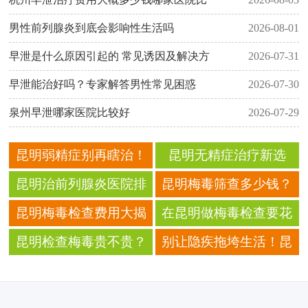
男性前列腺炎到底会影响性生活吗
2026-08-01
早泄是什么原因引起的 常见诱因及解决方
2026-07-31
早泄能治好吗？专家解答男性常见困惑
2026-07-30
泉州早泄哪家医院比较好
2026-07-29
昆明弱精症别再瞎治！
昆明无精症治疗新选
这个方法让你轻松当爸
择！3大前沿技术助您重
昆明治前列腺炎医院排
昆明梅毒筛查多少钱？
获生育希望
名第一，这家三甲老院
2024最新价格表+正规医
昆明梅毒检查费用大揭
在昆明做梅毒检查要花
口碑好、治得放心！
院推荐
秘：多少钱一次？省钱
多少钱？价格对比+省钱
昆明检查梅毒贵不贵？
别让隐疾拖垮生活！昆
攻略来了
技巧全在这
真实价格+医保报销攻
明正规男科医院凭实力
略，帮你省下冤枉钱
说话