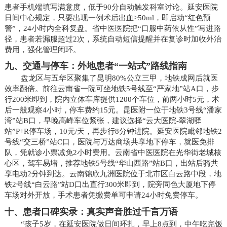
患者手机端填写满意度，低于90分自动触发科室讨论。延安医院
日间中心规定，只要出现一例术后出血≥50ml，即启动“红色预
警”，24小时内全科复盘。省中医医院把“口服中药依从性”写进路
径，患者若漏服超过2次，系统自动短信提醒并在复诊时加收外治
费用，强化管理闭环。
九、交通与停车：外地患者“一站式”路线指南
盘龙区与五华区聚集了昆明80%公立三甲，地铁成网后就医
效率翻倍。前往云南省一院可坐地铁5号线至“严家地”站A口，步
行200米即到，院内立体车库提供1200个车位，前两小时5元，术
后一般观察4小时，停车费约15元。昆医附一位于地铁3号线“潘家
湾”站B口，早晚高峰车位紧张，建议选择“云大医院-翠湖驿
站”P+R停车场，10元/天，再步行8分钟进院。延安医院毗邻地铁2
号线“交三桥”站C口，医院与万达商场共享地下停车，就医免排
队，凭就诊小票减免2小时费用。云南省中医医院在光华街老城核
心区，驾车易堵，推荐地铁5号线“华山西路”站B口，出站后骑共
享电动2分钟到达。云南锦欣九洲医院位于北市区白云路中段，地
铁2号线“白云路”站D口出直行300米即到，院旁同色大厦地下停
车场对外开放，手术患者凭缴费单可申请24小时免费停车。
十、患者口碑实录：真实声音胜过千言万语
“孩子5岁，在延安医院做日间环扎，早上8点到，中午吃完饭