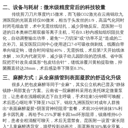
二、设备与耗材：微米级精度背后的科技较量
传统剪刀刀片厚度约15微米，而飞顿CO2激光在云南锦欣九
洲医院的光斑直径仅80微米，相当于头发丝的1/9，高温气化同时
封闭毛细血管，术中无需丝线结扎，减少异物反应。昆医附一引
进的日本奥林巴斯双极等离子主机，可在0.1秒内感知组织阻抗变
化，自动调整输出功率，避免“一刀切深”或“功率不足”造成的二
次补刀。延安医院日间中心使用进口7-0可吸收倒刺线，线圈自带
单向锚定钩，缝合时间缩短40%，无需拆线，术后第7天开始线体
水解，30天内代谢完毕，减少孩子幼儿园阶段的恐惧感。省中医
院把芒针改良成弧形“包皮结合针”，缝线涂覆川黄柏提取物，抑
菌圈直径达28mm，术后感染率下降至0.3%。
三、麻醉方式：从全麻插管到表面凝胶的舒适化升级
很多人把包皮麻醉等同于“全麻”，其实公立机构已普及“静脉
镇静+局部复合”方案。云南省一院麻醉科采用右美托咪定微量泵
注，让患者在浅睡眠状态下自主呼吸，手术结束5分钟即可唤醒，
术后恶心呕吐率下降至1%以下。锦欣九洲医院针对成年人群推
出“表面麻醉凝胶+阴茎背神经阻滞”套餐，术前20分钟涂抹5%利
多卡因乳膏，再给予0.25%罗哌卡因3ml环形阻滞，镇痛维持6小
时，患者全程清醒可聊天，术后无需禁食。昆医附一设置“家长陪
入”儿童麻醉诱导室，墙壁投影动画片，面罩释放30%氧化亚氮，