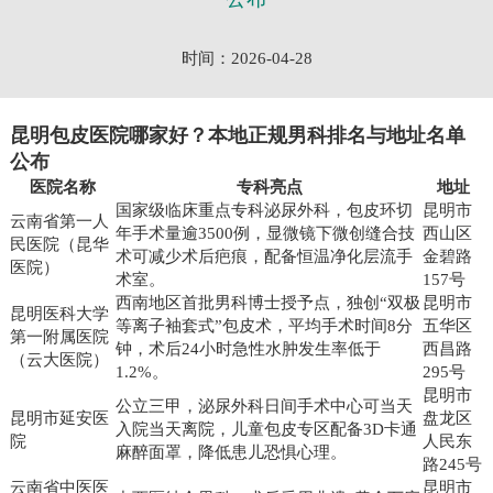
时间：2026-04-28
昆明包皮医院哪家好？本地正规男科排名与地址名单
公布
医院名称
专科亮点
地址
国家级临床重点专科泌尿外科，包皮环切
昆明市
云南省第一人
年手术量逾3500例，显微镜下微创缝合技
西山区
民医院（昆华
术可减少术后疤痕，配备恒温净化层流手
金碧路
医院）
术室。
157号
西南地区首批男科博士授予点，独创“双极
昆明市
昆明医科大学
等离子袖套式”包皮术，平均手术时间8分
五华区
第一附属医院
钟，术后24小时急性水肿发生率低于
西昌路
（云大医院）
1.2%。
295号
昆明市
公立三甲，泌尿外科日间手术中心可当天
昆明市延安医
盘龙区
入院当天离院，儿童包皮专区配备3D卡通
院
人民东
麻醉面罩，降低患儿恐惧心理。
路245号
云南省中医医
昆明市