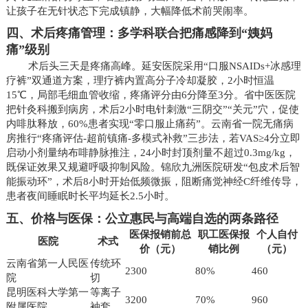
让孩子在无针状态下完成镇静，大幅降低术前哭闹率。
四、术后疼痛管理：多学科联合把痛感降到“姨妈
痛”级别
术后头三天是疼痛高峰。延安医院采用“口服NSAIDs+冰感理
疗裤”双通道方案，理疗裤内置高分子冷却凝胶，2小时恒温
15℃，局部毛细血管收缩，疼痛评分由6分降至3分。省中医医院
把针灸科搬到病房，术后2小时电针刺激“三阴交”“关元”穴，促使
内啡肽释放，60%患者实现“零口服止痛药”。云南省一院无痛病
房推行“疼痛评估-超前镇痛-多模式补救”三步法，若VAS≥4分立即
启动小剂量纳布啡静脉推注，24小时封顶剂量不超过0.3mg/kg，
既保证效果又规避呼吸抑制风险。锦欣九洲医院研发“包皮术后智
能振动环”，术后8小时开始低频微振，阻断痛觉神经C纤维传导，
患者夜间睡眠时长平均延长2.5小时。
五、价格与医保：公立惠民与高端自选的两条路径
医保报销前总
职工医保报
个人自付
医院
术式
价（元）
销比例
（元）
云南省第一人民医
传统环
2300
80%
460
院
切
昆明医科大学第一
等离子
3200
70%
960
附属医院
袖套