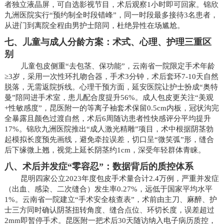
者独立液晶屏，可自选影视节目，术后观察1小时即可回家。锦欣
九洲医院实行“预约制全时段错峰”，同一时段最多接待3名患者，
从进门到离院全程由男护士陪同，杜绝异性在场尴尬。
七、儿童与成人分龄方案：术式、心理、护理三重区
别
儿童包皮侧重“去包茎、保功能”，云南省一院限定手术年龄
≥3岁，采用一次性环扎吻合器，手术3分钟，术后套环7-10天自然
脱落，无需返院拆线。心理干预方面，延安医院让护士扮成“奥特
曼”陪同进手术室，患儿配合度提升56%。成人包皮更关注“美观
+性敏感度”，昆医附一的等离子袖套术保留0.5cm内板，冠状沟完
全暴露且颜色过渡自然，术后6周随访患者性快感评分平均提升
17%。锦欣九洲医院推出“成人激光精雕”项目，术中根据阴茎勃
起模拟长度预先画线，避免牵拉误差，切口呈“微笑弧”形，缝合
后下缘微上翘，视觉上延长阴茎约1cm，深受年轻群体青睐。
八、术后并发症“零容忍”：数据背后的质控体系
昆明四家公立2023年度包皮手术量合计2.4万例，严重并发症
（出血、感染、二次缝合）发生率0.27%，远低于国家平均水平
1%。云南省一院建立“手术安全核查表”，术前由主刀、麻醉、护
士三方同时确认阴茎扭转角度、缝合点位、环切长度，误差超过
2mm即暂停手术。昆医附一把术后30天随访纳入电子病历质控，