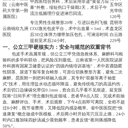
中西医结合男科，术后采用非遗“黄金万应
院（云南中医
五华区
膏”外敷，缩短伤口干燥期2天，术后子午
药大学第一附
光华街
流注低频理疗促进淋巴回流。
属医院）
120号
专注男性生殖整形20年，引进以色列飞顿
昆明市
云南锦欣九洲
CO2激光包皮平台，术中出血量＜1ml，术
盘龙区
医院
后3D立体弹力绷带加压包扎，可淋浴时间
白云路
提前至术后24小时。
229号
一、公立三甲硬核实力：安全与规范的双重背书
包皮手术虽属常规，但公立三甲凭借急救体系、麻醉科与检
验科的多学科联动，把风险压到最低。云南省第一人民医院泌尿
外科拥有国家卫健委认证的“四级内镜培训基地”，术中若遇隐匿
性阴茎、尿道下裂等复合畸形，可原位切换整形方案，避免二次
麻醉。昆医附一则把科研融入临床，其专利“双极等离子袖套
式”技术，用生理盐水动态循环降温，避免传统电刀的高温灼伤，
术后切口边缘碳化带仅0.1mm，愈合后几乎看不见痕迹。延安医
院将“日间手术”理念搬到包皮领域，患者早8点入院，完成术前抽
血、麻醉评估、手术、术后观察，下午4点前即可离院，全程不超
过8小时，既节省费用，又降低院内感染概率。省中医医院把“快
速康复”概念做成中医模板，术后两小时开始耳穴压豆止痛，24小
时内口服加味四妙汤减少晨勃频率，患者反馈“夜间痛感降低
50%”。