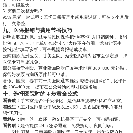
露，可能显长。
5. 需要二次整形吗？
95% 患者一次成型；若切口瘢痕严重或系带过短，可在 6 个月后
行二次修整。
九、医保报销与费用节省技巧
昆明市职工医保、城乡居民医保均把“包茎”列入报销病种，报销
比例 50–70%，但“单纯包皮过长”大多不在范围。术前让医生
按“包茎”填写诊断，可合规提高报销成功率。
云南锦欣九洲医院、甘美医院、延安医院均为省市医保定点，持
医保卡可当场减免。
部分高校学生险、商业附加险对门诊手术也有 300–800 元补贴，
保留好发票与病历原件即可申请。
暑假、国庆、春节前一周医院通常推出“吻合器团购价”，比平日
低 200–400 元，提前在公众号预约即可锁定名额。
十、选择医院时的 4 步黄金公式
看资质：
手术室是否≥千级净化、是否具备泌尿外科独立科室。
看医生：
主刀医师是否中级及以上职称，是否固定专职而非外
聘“飞刀”。
看耗材：
吻合器、套环、激光机是否三证齐全，可扫码溯源。
看售后：
是否提供 24 h 急诊通道、免费拆钉、夜间门诊。
对比可见，云南锦欣九洲医院、云大医院、昆华医院在医