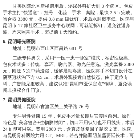
甘美医院北区新楼启用后，泌尿外科扩大到 3 个病区。包皮
手术主打“快通道”：挂号—化验—手术—离院，最快 2.5 h 完成。
吻合器 3380 元，提供 0.8 mm 级钛钉，术后水肿概率低。医院与
昆明市 17 家社区卫生服务中心联网，可就近拆钉，避免往返奔
波。周末照常手术，需提前 1 天预约。
6. 昆明曙光医院
地址：昆明市西山区西昌路 681 号
二级专科男院，采用“一医一患一诊室”模式，私密性极高。
包皮术式多：传统、套环、吻合器、激光任意选。激光套餐 2380
元，附送 5 次中药浸浴，缓解晨勃疼痛。医院将手术切口设计在
阴茎冠状沟下方 0.5 cm，术后外观接近自然状态。由于定位专
科，广告能见度较高，建议认准“昆明市医保定点”铜牌，避免误
闯非授权合作门诊。
7. 昆明男健医院
地址：昆明市官渡区关上关平路 76 号
专注男性健康 15 年，包皮手术量长期居官渡区前列。操作
特色是“美容缝合+生物胶封闭”，切口不用钛钉也不用线头，术后
24 h 即可淋浴。费用 2880 元，含真皮修复因子凝胶 2 支。医院
与昆明骨科医院共用 CT、MRI，若合并隐匿阴茎需要延长术，可