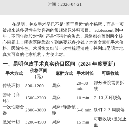
时间：2026-04-21
在昆明，包皮手术早已不是“羞于启齿”的小秘密，而是一项
被越来越多男性主动咨询的常规泌尿外科项目。 adolescent 到中
年，不同年龄段对“割”还是“不割”的焦虑，最终都会落到两个核
心问题上：哪家医院靠谱？到底要花多少钱？本篇文章把手术价
格、医院特色、术后恢复细节一次性梳理清楚，并列出昆明本地
真实可查的七家机构，方便比对。
一、昆明包皮手术真实价目区间（2024 年度更新）
价格区间
手术方式
麻醉方式
手术时长
可吸收线
（元）
部分医院需要拆
20–30
传统环切
局麻
800–1200
min
线
套环（商
局麻
7–10 天环脱落
1500–2200
10 min
环）
一次性吻合
局麻+静脉镇
钛钉 2–3 周脱落
2800–3800
5–8 min
器
静
可吸收线+激光止
激光环切
局麻
3200–4500
15 min
血