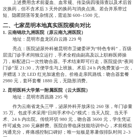
上述费用含术前凝血、血常规、传染病四项筛查以及术后首
次换药，但不含术后 3 天外的换药与消炎点滴。若合并系带过
短、隐匿阴茎等复杂情况，需追加 600–1500 元。
二、七家昆明本地真实医院横向对比
1. 云南锦欣九洲医院（原云南九洲医院）
地址：昆明市盘龙区白云路 229 号
亮点：医院泌尿外科被昆明市卫健委评为“特色专科”，百级
层流门诊手术间独立运行，手术全程由副高及以上职称医师操
刀，标配进口一次性吻合器。手术结束即可行走，医院提供“夜间
门诊”至 21:30，方便学生与上班族。术后 24 h 内免费复诊一次，
并赠送 3 次 LED 红光加速愈合。价格走亲民路线：吻合器套餐
2980 元，套环套餐 1880 元，无隐形消费。
2. 昆明医科大学第一附属医院（云大医院）
地址：昆明市西昌路 295 号
作为云南省龙头三甲，泌尿外科开放床位 260 张，年门诊量
35 万。包皮手术采用“日间手术中心”模式：当天入院、当天手
术、24 h 内出院。传统环切 980 元，吻合器 3600 元，学生凭证
件可减免 200 元麻醉费。医院自带临床技能培训中心，术前模拟
沟通充分，疼痛感控制口碑好；唯一短板是寒暑假排队时间 2–3