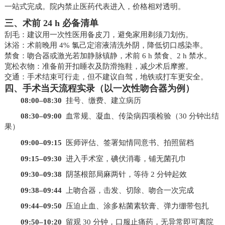
一站式完成。院内禁止医药代表进入，价格相对透明。
三、术前 24 h 必备清单
刮毛：建议用一次性医用备皮刀，避免家用剃须刀划伤。
沐浴：术前晚用 4% 氯己定溶液清洗外阴，降低切口感染率。
禁食：吻合器或激光若加静脉镇静，术前 6 h 禁食、2 h 禁水。
宽松衣物：准备前开扣睡衣及防滑拖鞋，减少术后摩擦。
交通：手术结束可行走，但不建议自驾，地铁或打车更安全。
四、手术当天流程实录（以一次性吻合器为例）
08:00–08:30
挂号、缴费、建立病历
08:30–09:00
血常规、凝血、传染病四项检验（30 分钟出结
果）
09:00–09:15
医师评估、签署知情同意书、拍照留档
09:15–09:30
进入手术室，碘伏消毒，铺无菌孔巾
09:30–09:38
阴茎根部局麻两针，等待 2 分钟起效
09:38–09:44
上吻合器，击发、切除、吻合一次完成
09:44–09:50
压迫止血、涂多粘菌素软膏、弹力绷带包扎
09:50–10:20
留观 30 分钟，口服止痛药，无异常即可离院