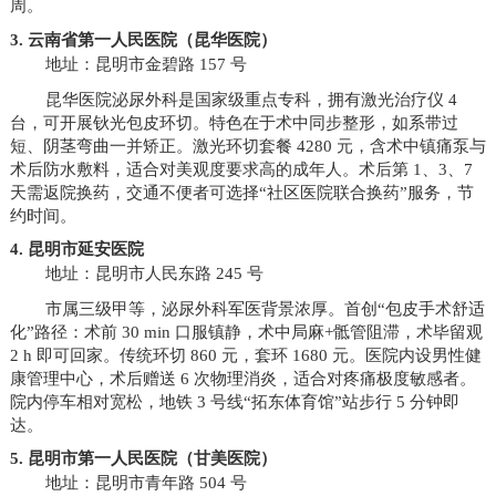
周。
3. 云南省第一人民医院（昆华医院）
地址：昆明市金碧路 157 号
昆华医院泌尿外科是国家级重点专科，拥有激光治疗仪 4
台，可开展钬光包皮环切。特色在于术中同步整形，如系带过
短、阴茎弯曲一并矫正。激光环切套餐 4280 元，含术中镇痛泵与
术后防水敷料，适合对美观度要求高的成年人。术后第 1、3、7
天需返院换药，交通不便者可选择“社区医院联合换药”服务，节
约时间。
4. 昆明市延安医院
地址：昆明市人民东路 245 号
市属三级甲等，泌尿外科军医背景浓厚。首创“包皮手术舒适
化”路径：术前 30 min 口服镇静，术中局麻+骶管阻滞，术毕留观
2 h 即可回家。传统环切 860 元，套环 1680 元。医院内设男性健
康管理中心，术后赠送 6 次物理消炎，适合对疼痛极度敏感者。
院内停车相对宽松，地铁 3 号线“拓东体育馆”站步行 5 分钟即
达。
5. 昆明市第一人民医院（甘美医院）
地址：昆明市青年路 504 号