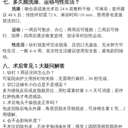
七、多久能洗澡、运动与性生活？
洗澡：
吻合器或激光术后 24 h 若敷料干燥，可淋浴；套环建
议 48 h 后；传统环切需 72 h。淋浴时间<10 min，禁用香皂直接
搓洗切口。
运动：
一周后可散步、办公；两周后可慢跑；三周后可骑
行、深蹲；四周后逐步恢复篮球、游泳等对抗性运动。
性生活：
钛钉或套环完全脱落、且切口无渗血、无水肿方可
性生活，一般 4–6 周。首次性生活建议使用安全套，避免剧烈抽
动。
八、术后常见 5 大疑问解答
1. 钛钉 3 周还没掉怎么办？
可返院由护士用拆钉钳夹除，无需再打麻药，30 秒完成。
2. 切口边缘长小白点是不是感染？
多为缝线反应或皮脂腺异位，用红霉素软膏 3–5 天可消退；若伴
红肿热痛才考虑感染。
3. 术后龟头干燥脱皮正常吗？
包皮切除后龟头外露，角质层脱水导致脱皮，可涂维生素 E 乳，2
周缓解。
4. 会不会影响长度？
手术仅切除包皮，不改变海绵体长度；视觉上因阴茎根部脂肪外