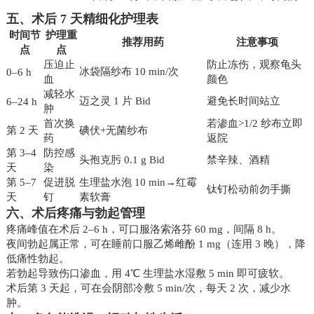
五、术后 7 天精细化护理表
时间节
护理重
推荐用药
注意事项
点
点
压迫止
防止冻伤，观察龟头
冰袋隔纱布 10 min/次
0–6 h
血
颜色
减轻水
迈之灵 1 片 Bid
避免长时间站立
6–24 h
肿
首次换
若渗血>1/2 纱布立即
第 2 天
碘伏+无菌纱布
药
返院
第 3–4
防控感
头孢克肟 0.1 g Bid
禁辛辣、酒精
天
染
第 5–7
促进脱
生理盐水泡 10 min→红霉
钛钉松动前勿手撕
天
钉
素软膏
六、术后疼痛与勃起管理
疼痛峰值在术后 2–6 h，可口服洛索洛芬 60 mg，间隔 8 h。
夜间勃起属正常，可在睡前口服乙烯雌酚 1 mg（连用 3 晚），降
低痛性勃起。
若勃起导致伤口渗血，用 4℃ 生理盐水湿敷 5 min 即可疲软。
术后第 3 天起，可在会阴部冷敷 5 min/次，每天 2 次，减少水
肿。