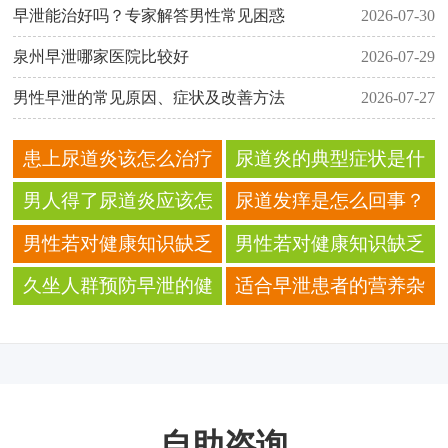
早泄能治好吗？专家解答男性常见困惑
2026-07-30
泉州早泄哪家医院比较好
2026-07-29
男性早泄的常见原因、症状及改善方法
2026-07-27
患上尿道炎该怎么治疗
尿道炎的典型症状是什
呢？
么
男人得了尿道炎应该怎
尿道发痒是怎么回事？
么办
男性若对健康知识缺乏
男性若对健康知识缺乏
认识是否更易误解早泄
认识是否更易误解早泄
久坐人群预防早泄的健
适合早泄患者的营养杂
症状
症状
康干预方法
粮粥饮食推荐
自助咨询