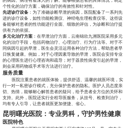
的病因、病理有着深入的了解。能够根据患者的具体情况，制定
个性化的治疗方案，确保治疗的有效性和针对性。
先进诊疗设备
：为了准确诊断早泄的病因，医院配备了一系列先
进的诊疗设备，如性功能检测仪、神经电生理检查仪等。这些设
备能够对患者的性功能进行全面、细致的评估，为诊断和治疗提
供有力的依据。
多元化治疗方案
：在早泄治疗方面，云南锦欣九洲医院采用多元
化的治疗手段，包括药物治疗、心理治疗、行为疗法等。对于不
同病因引起的早泄，医生会灵活运用各种治疗方法，帮助患者早
日恢复健康。例如，对于心理因素导致的早泄，医院会安排专业
的心理医生进行心理咨询和疏导；对于器质性病变引起的早泄，
则会采用药物或手术等方法进行治疗。
服务质量
医院注重患者的就医体验，提供舒适、温馨的就医环境，实
行一对一私密诊疗模式，充分保护患者的隐私。医护人员态度亲
切、热情，能够耐心解答患者的疑问，给予患者全方位的关怀和
支持。此外，医院还实行全程导医服务，从挂号、检查到治疗，
均有专人引导，让患者就医更加便捷、省心。
昆明曙光医院：专业男科，守护男性健康
医院特色