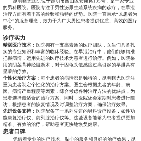
昆明曙光医院位于昆明市西山区安康路195号，是一家专业
的男科医院。医院专注于男性泌尿生殖系统疾病的诊疗，在早泄
治疗方面有着丰富的经验和独特的优势。医院一直秉承“以患者为
中心”的服务理念，致力于为广大男性患者提供优质、高效的医疗
服务。
诊疗实力
精湛医疗技术
：医院拥有一支高素质的医疗团队，医生们具备扎
实的专业知识和丰富的临床经验。在早泄治疗中，他们能够精准
把握病情，运用先进的医疗技术为患者进行治疗。例如，医院采
用的阴茎背神经阻断术，对于因龟头敏感度过高引起的早泄具有
显著的疗效。
个性化治疗方案
：每个患者的病情都是独特的，昆明曙光医院注
重为患者制定个性化的治疗方案。医生会根据患者的年龄、病
因、病情严重程度等因素，综合考虑各种治疗方法的优缺点，为
患者选择最适合的治疗方案。同时，医院还会定期对患者进行随
访，根据患者的恢复情况及时调整治疗方案，确保治疗效果。
先进设备支持
：医院配备了一系列先进的男科诊疗设备，如性功
能康复治疗仪、前列腺治疗仪等。这些设备能够为患者提供更加
精准、有效的治疗，帮助患者更快地恢复健康。
患者口碑
凭借着专业的医疗技术、贴心的服务和良好的治疗效果，昆