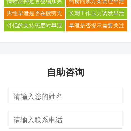
情绪压抑是否会增加男
药食同源方案调理早泄
性射精反应紊乱的概率
的局限性
男性早泄是否在疲劳无
长期工作压力诱发早泄
法缓解时明显增加
的生理机制
伴侣的支持态度对早泄
早泄是否提示需要关注
症状改善的影响
身体能量恢复能力
自助咨询