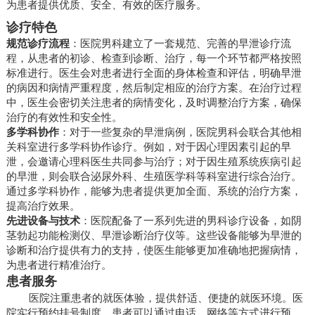
为患者提供优质、安全、有效的医疗服务。
诊疗特色
规范诊疗流程
：医院男科建立了一套规范、完善的早泄诊疗流
程，从患者的初诊、检查到诊断、治疗，每一个环节都严格按照
标准进行。医生会对患者进行全面的身体检查和评估，明确早泄
的病因和病情严重程度，然后制定相应的治疗方案。在治疗过程
中，医生会密切关注患者的病情变化，及时调整治疗方案，确保
治疗的有效性和安全性。
多学科协作
：对于一些复杂的早泄病例，医院男科会联合其他相
关科室进行多学科协作诊疗。例如，对于因心理因素引起的早
泄，会邀请心理科医生共同参与治疗；对于因生殖系统疾病引起
的早泄，则会联合泌尿外科、生殖医学科等科室进行综合治疗。
通过多学科协作，能够为患者提供更加全面、系统的治疗方案，
提高治疗效果。
先进设备与技术
：医院配备了一系列先进的男科诊疗设备，如阴
茎勃起功能检测仪、早泄诊断治疗仪等。这些设备能够为早泄的
诊断和治疗提供有力的支持，使医生能够更加准确地把握病情，
为患者进行精准治疗。
患者服务
医院注重患者的就医体验，提供舒适、便捷的就医环境。医
院实行预约挂号制度，患者可以通过电话、网络等方式进行预