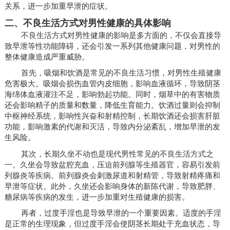
关系，进一步加重早泄的症状。
二、不良生活方式对男性健康的具体影响
不良生活方式对男性健康的影响是多方面的，不仅会直接导
致早泄等性功能障碍，还会引发一系列其他健康问题，对男性的
整体健康造成严重威胁。
首先，吸烟和饮酒是常见的不良生活习惯，对男性生殖健康
危害极大。吸烟会损伤血管内皮细胞，影响血液循环，导致阴茎
海绵体血液灌注不足，影响勃起功能。同时，烟草中的有害物质
还会影响精子的质量和数量，降低生育能力。饮酒过量则会抑制
中枢神经系统，影响性兴奋和射精控制，长期饮酒还会损害肝脏
功能，影响激素的代谢和灭活，导致内分泌紊乱，增加早泄的发
生风险。
其次，长期久坐不动也是现代男性常见的不良生活方式之
一。久坐会导致盆腔充血，压迫前列腺等生殖器官，容易引发前
列腺炎等疾病。前列腺炎会刺激尿道和射精管，导致射精疼痛和
早泄等症状。此外，久坐还会影响身体的新陈代谢，导致肥胖、
糖尿病等疾病的发生，进一步加重对生殖健康的损害。
再者，过度手淫也是导致早泄的一个重要因素。适度的手淫
是正常的生理现象，但过度手淫会使阴茎长期处于充血状态，导