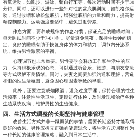
有氧运动，如跑步、游泳、骑自行车等，每次运动时间不少于30
分钟。同时，还可以进行一些针对性的盆底肌训练，如凯格尔运
动，通过收缩和放松盆底肌，增强盆底肌的力量和耐力，提高射
精控制能力。运动强度要适中，避免过度劳累。
作息方面，要养成规律的作息习惯，保证充足的睡眠时间，
每天睡眠时间不少于7-8小时。尽量避免熬夜，保持生物钟的稳
定。良好的睡眠有助于恢复身体的体力和精力，调节内分泌系
统，维持男性激素的平衡。
心理调节也非常重要。男性要学会释放工作和生活中的压
力，保持积极乐观的心态。可以通过听音乐、旅游、与朋友交流
等方式缓解不良情绪。同时，夫妻之间要加强沟通和理解，营造
和谐的性生活氛围，避免因心理因素导致的早泄。
此外，还要注意戒烟限酒，避免过度手淫，保持合理的性生
活频率，注意性生活卫生。定期进行体检，及时发现和治疗各种
生殖系统疾病，维护男性的生殖健康。
四、生活方式调整的长期坚持与健康管理
改善生活方式并非一蹴而就的事情，需要长期坚持才能取得
良好的效果。男性应树立正确的健康观念，将生活方式调整作为
一种长期的健康管理策略，融入到日常生活中。