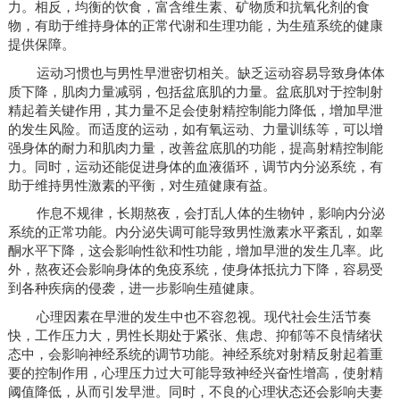
力。相反，均衡的饮食，富含维生素、矿物质和抗氧化剂的食
物，有助于维持身体的正常代谢和生理功能，为生殖系统的健康
提供保障。
运动习惯也与男性早泄密切相关。缺乏运动容易导致身体体
质下降，肌肉力量减弱，包括盆底肌的力量。盆底肌对于控制射
精起着关键作用，其力量不足会使射精控制能力降低，增加早泄
的发生风险。而适度的运动，如有氧运动、力量训练等，可以增
强身体的耐力和肌肉力量，改善盆底肌的功能，提高射精控制能
力。同时，运动还能促进身体的血液循环，调节内分泌系统，有
助于维持男性激素的平衡，对生殖健康有益。
作息不规律，长期熬夜，会打乱人体的生物钟，影响内分泌
系统的正常功能。内分泌失调可能导致男性激素水平紊乱，如睾
酮水平下降，这会影响性欲和性功能，增加早泄的发生几率。此
外，熬夜还会影响身体的免疫系统，使身体抵抗力下降，容易受
到各种疾病的侵袭，进一步影响生殖健康。
心理因素在早泄的发生中也不容忽视。现代社会生活节奏
快，工作压力大，男性长期处于紧张、焦虑、抑郁等不良情绪状
态中，会影响神经系统的调节功能。神经系统对射精反射起着重
要的控制作用，心理压力过大可能导致神经兴奋性增高，使射精
阈值降低，从而引发早泄。同时，不良的心理状态还会影响夫妻