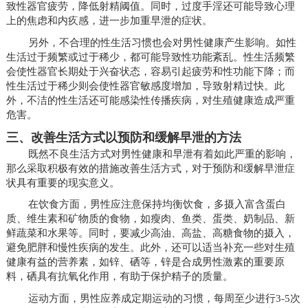
致性器官疲劳，降低射精阈值。同时，过度手淫还可能导致心理
上的焦虑和内疚感，进一步加重早泄的症状。
另外，不合理的性生活习惯也会对男性健康产生影响。如性
生活过于频繁或过于稀少，都可能导致性功能紊乱。性生活频繁
会使性器官长期处于兴奋状态，容易引起疲劳和性功能下降；而
性生活过于稀少则会使性器官敏感度增加，导致射精过快。此
外，不洁的性生活还可能感染性传播疾病，对生殖健康造成严重
危害。
三、改善生活方式以预防和缓解早泄的方法
既然不良生活方式对男性健康和早泄有着如此严重的影响，
那么采取积极有效的措施改善生活方式，对于预防和缓解早泄症
状具有重要的现实意义。
在饮食方面，男性应注意保持均衡饮食，多摄入富含蛋白
质、维生素和矿物质的食物，如瘦肉、鱼类、蛋类、奶制品、新
鲜蔬菜和水果等。同时，要减少高油、高盐、高糖食物的摄入，
避免肥胖和慢性疾病的发生。此外，还可以适当补充一些对生殖
健康有益的营养素，如锌、硒等，锌是合成男性激素的重要原
料，硒具有抗氧化作用，有助于保护精子的质量。
运动方面，男性应养成定期运动的习惯，每周至少进行3-5次