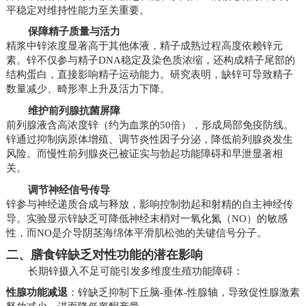
平稳定对维持性能力至关重要。
保障精子质量与活力
精浆中锌浓度显著高于其他体液，精子成熟过程高度依赖锌元
素。锌不仅参与精子DNA稳定及染色质浓缩，还构成精子尾部的
结构蛋白，直接影响精子运动能力。研究表明，缺锌可导致精子
数量减少、畸形率上升及活力下降。
维护前列腺抗菌屏障
前列腺液含高浓度锌（约为血浆的50倍），形成局部免疫防线。
锌通过抑制病原体增殖、调节炎性因子分泌，降低前列腺炎发生
风险。而慢性前列腺炎已被证实与勃起功能障碍和早泄显著相
关。
调节神经信号传导
锌参与神经递质合成与释放，影响控制勃起和射精的自主神经传
导。实验显示锌缺乏可降低神经末梢对一氧化氮（NO）的敏感
性，而NO是介导阴茎海绵体平滑肌松弛的关键信号分子。
二、膳食锌缺乏对性功能的潜在影响
长期锌摄入不足可能引发多维度生殖功能障碍：
性腺功能减退
：锌缺乏抑制下丘脑-垂体-性腺轴，导致促性腺激素