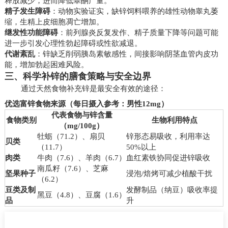
释放减少，进而降低睾酮产量。
精子发生障碍
：动物实验证实，缺锌饲料喂养的雄性动物睾丸萎
缩，生精上皮细胞凋亡增加。
继发性功能障碍
：前列腺炎反复发作、精子质量下降等问题可能
进一步引发心理性勃起障碍或性欲减退。
代谢紊乱
：锌缺乏削弱胰岛素敏感性，间接影响阴茎血管内皮功
能，增加勃起困难风险。
三、科学补锌的膳食策略与安全边界
通过天然食物补充锌是最安全有效的途径：
优选富锌食物来源（每日摄入参考：男性12mg）
代表食物与锌含量
食物类别
生物利用特点
（mg/100g）
牡蛎（71.2）、扇贝
锌形态易吸收，利用率达
贝类
（11.7）
50%以上
肉类
牛肉（7.6）、羊肉（6.7）
血红素铁协同促进锌吸收
南瓜籽（7.6）、芝麻
坚果种子
浸泡/焙烤可减少植酸干扰
（6.2）
豆类及制
发酵制品（纳豆）吸收率提
黑豆（4.8）、豆腐（1.6）
品
升