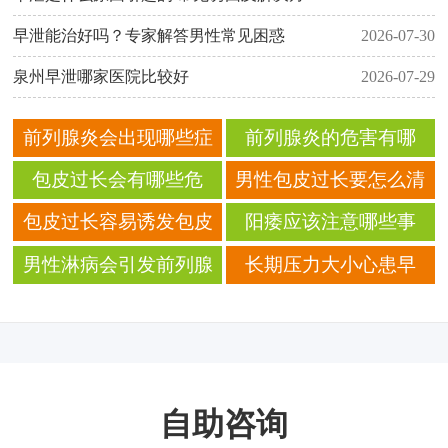
早泄能治好吗？专家解答男性常见困惑
2026-07-30
泉州早泄哪家医院比较好
2026-07-29
前列腺炎会出现哪些症
前列腺炎的危害有哪
状？出现这些症状一定
些？生活中如何预防前
包皮过长会有哪些危
男性包皮过长要怎么清
要重视
列腺炎？
害？ 包皮过长要怎么护
洗？ 日常护理要注意什
包皮过长容易诱发包皮
阳痿应该注意哪些事
理？
么？
炎？ 引起包皮炎的原因
项？
男性淋病会引发前列腺
长期压力大小心患早
有哪些？
炎？ 淋病会引发哪些疾
泄？ 哪些原因造成男性
病？
早泄？
自助咨询