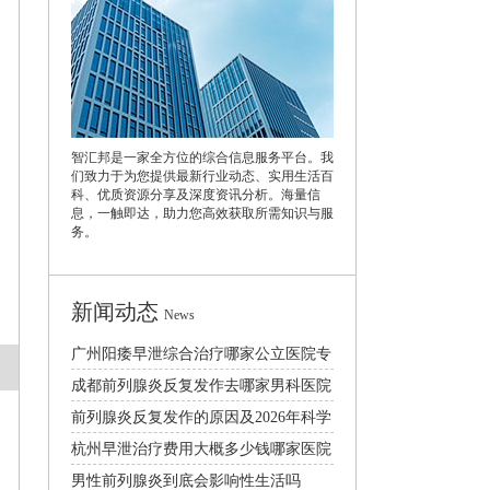
智汇邦是一家全方位的综合信息服务平台。我
们致力于为您提供最新行业动态、实用生活百
科、优质资源分享及深度资讯分析。海量信
息，一触即达，助力您高效获取所需知识与服
务。
新闻动态
News
广州阳痿早泄综合治疗哪家公立医院专
家口碑好
成都前列腺炎反复发作去哪家男科医院
治疗效果好
前列腺炎反复发作的原因及2026年科学
治疗方法详解
杭州早泄治疗费用大概多少钱哪家医院
比较好
男性前列腺炎到底会影响性生活吗