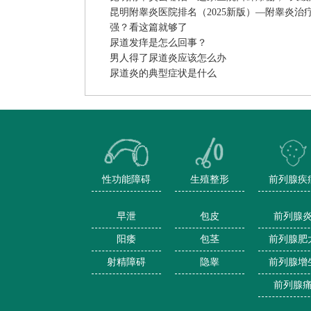
昆明附睾炎医院排名（2025新版）—附睾炎治
强？看这篇就够了
尿道发痒是怎么回事？
男人得了尿道炎应该怎么办
尿道炎的典型症状是什么
性功能障碍
生殖整形
前列腺疾
早泄
包皮
前列腺
阳痿
包茎
前列腺肥
射精障碍
隐睾
前列腺增
前列腺