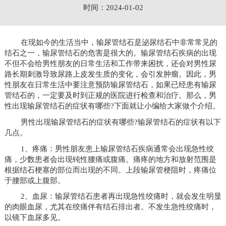
时间：2024-01-02
在现如今的生活当中，输尿管结石是泌尿结石中非常常见的
结石之一，输尿管结石的危害是很大的。输尿管结石疾病的出现
不但不会给男性朋友的日常生活和工作带来困扰，还会对男性尿
路长期刺激导致尿路上皮发生质的变化，会引发肿瘤。因此，男
性朋友在日常生活中要注意预防输尿管结石，如果已经患有输尿
管结石的，一定要及时到正规的医院进行检查和治疗。那么，男
性出现输尿管结石的症状有哪些?下面就让小编给大家做个介绍。
男性出现输尿管结石的症状有哪些?输尿管结石的症状有以下
几点。
1、疼痛：男性朋友患上输尿管结石疾病通常会出现急性绞
痛，少数患者会出现钝性腰痛或腹痛。痛疼的地方和放射范围是
根据结石梗塞的部位而出现的不同。上段输尿管梗阻时，疼痛位
于腰部或上腹部。
2、血尿：输尿管结石患者再出现急性绞痛时，就会发生明显
的肉眼血尿，尤其在绞痛伴有结石排出者。不发生急性绞痛时，
以镜下血尿多见。