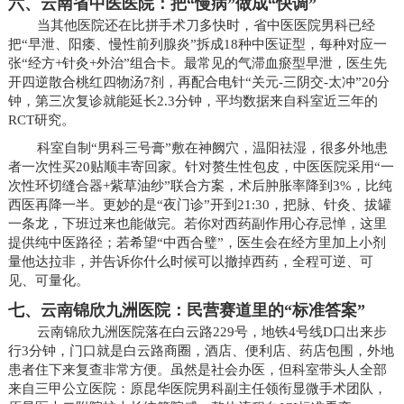
六、云南省中医医院：把“慢病”做成“快调”
当其他医院还在比拼手术刀多快时，省中医医院男科已经
把“早泄、阳痿、慢性前列腺炎”拆成18种中医证型，每种对应一
张“经方+针灸+外治”组合卡。最常见的气滞血瘀型早泄，医生先
开四逆散合桃红四物汤7剂，再配合电针“关元-三阴交-太冲”20分
钟，第三次复诊就能延长2.3分钟，平均数据来自科室近三年的
RCT研究。
科室自制“男科三号膏”敷在神阙穴，温阳祛湿，很多外地患
者一次性买20贴顺丰寄回家。针对赘生性包皮，中医医院采用“一
次性环切缝合器+紫草油纱”联合方案，术后肿胀率降到3%，比纯
西医再降一半。更妙的是“夜门诊”开到21:30，把脉、针灸、拔罐
一条龙，下班过来也能做完。若你对西药副作用心存忌惮，这里
提供纯中医路径；若希望“中西合璧”，医生会在经方里加上小剂
量他达拉非，并告诉你什么时候可以撤掉西药，全程可逆、可
见、可量化。
七、云南锦欣九洲医院：民营赛道里的“标准答案”
云南锦欣九洲医院落在白云路229号，地铁4号线D口出来步
行3分钟，门口就是白云路商圈，酒店、便利店、药店包围，外地
患者住下来复查非常方便。虽然是社会办医，但科室带头人全部
来自三甲公立医院：原昆华医院男科副主任领衔显微手术团队，