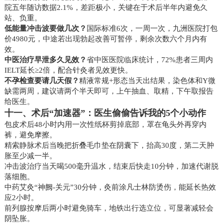
院五年随访数据2.1%，差距极小，关键在于术后半年内避免久
站、负重。
低能量冲击波要做几次？
国际标准6次，一周一次，九洲医院打包
价4980元，中途若出现勃起改善可暂停，剩余次数六个月内有
效。
中医治疗早泄多久见效？
省中医医院临床统计，72%患者三周内
IELT延长≥2倍，配合针灸者见效更快。
不孕检查要请几天假？
精液常规+形态当天出结果，染色体和Y微
缺需两周，建议请两个半天即可，上午抽血、取精，下午取报告
给医生。
十一、术后“加速器”：医生偷偷告诉我的5个小动作
包皮术后48小时内用一次性纸杯剪掉底部，罩在龟头外再穿内
裤，避免摩擦。
精索静脉术后当晚把折叠毛巾垫在阴囊下，抬高30度，第二天肿
胀至少减一半。
冲击波治疗当天喝500毫升温水，结束后快走10分钟，加速代谢脱
落细胞。
中药艾灸“神阙-关元”30分钟，灸前涂凡士林防烫伤，能延长热效
应2小时。
前列腺按摩后两小时避免骑车，地铁出行选立位，可显著减轻会
阴坠胀。