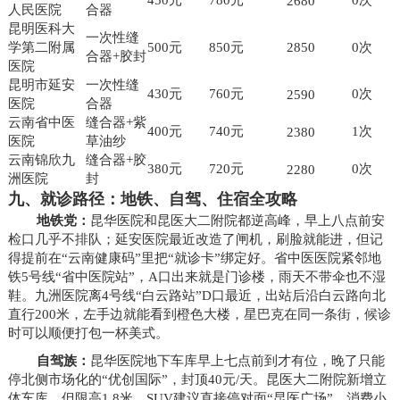
2680
人民医院
合器
昆明医科大
一次性缝
学第二附属
500元
850元
2850
0次
合器+胶封
医院
昆明市延安
一次性缝
430元
760元
0次
2590
医院
合器
云南省中医
缝合器+紫
400元
740元
1次
2380
医院
草油纱
云南锦欣九
缝合器+胶
380元
720元
0次
2280
洲医院
封
九、就诊路径：地铁、自驾、住宿全攻略
地铁党：
昆华医院和昆医大二附院都逆高峰，早上八点前安
检口几乎不排队；延安医院最近改造了闸机，刷脸就能进，但记
得提前在“云南健康码”里把“就诊卡”绑定好。省中医医院紧邻地
铁5号线“省中医院站”，A口出来就是门诊楼，雨天不带伞也不湿
鞋。九洲医院离4号线“白云路站”D口最近，出站后沿白云路向北
直行200米，左手边就能看到橙色大楼，星巴克在同一条街，候诊
时可以顺便打包一杯美式。
自驾族：
昆华医院地下车库早上七点前到才有位，晚了只能
停北侧市场化的“优创国际”，封顶40元/天。昆医大二附院新增立
体车库，但限高1.8米，SUV建议直接停对面“昆医广场”，消费小