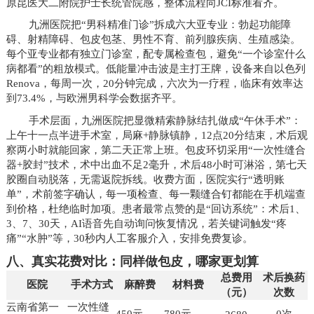
原昆医大二附院护士长统管院感，整体流程向JCI标准看齐。
九洲医院把“男科精准门诊”拆成六大亚专业：勃起功能障
碍、射精障碍、包皮包茎、男性不育、前列腺疾病、生殖感染。
每个亚专业都有独立门诊室，配专属检查包，避免“一个诊室什么
病都看”的粗放模式。低能量冲击波是主打王牌，设备来自以色列
Renova，每周一次，20分钟完成，六次为一疗程，临床有效率达
到73.4%，与欧洲男科学会数据齐平。
手术层面，九洲医院把显微精索静脉结扎做成“午休手术”：
上午十一点半进手术室，局麻+静脉镇静，12点20分结束，术后观
察两小时就能回家，第二天正常上班。包皮环切采用“一次性缝合
器+胶封”技术，术中出血不足2毫升，术后48小时可淋浴，第七天
胶圈自动脱落，无需返院拆线。收费方面，医院实行“透明账
单”，术前签字确认，每一项检查、每一颗缝合钉都能在手机端查
到价格，杜绝临时加项。患者最常点赞的是“回访系统”：术后1、
3、7、30天，AI语音先自动询问恢复情况，若关键词触发“疼
痛”“水肿”等，30秒内人工客服介入，安排免费复诊。
八、真实花费对比：同样做包皮，哪家更划算
总费用
术后换药
医院
手术方式
麻醉费
材料费
（元）
次数
云南省第一
一次性缝
450元
780元
0次