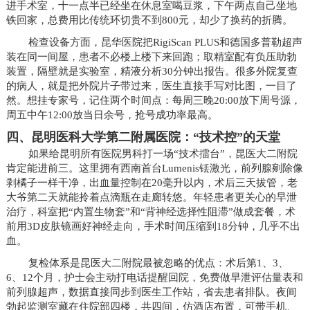
进手术室，十一点半已经坐在休息室喝豆浆，下午两点自己坐地
铁回家，总费用比传统环切贵不到800元，却少了换药的折腾。
检查设备方面，昆华医院把RigiScan PLUS和德国多普勒超声
装在同一间屋，患者不必楼上楼下来回跑；取精室配有负压助勃
装置，隔壁就是实验室，精液分析30分钟出报告。很多外院复查
的病人，就是把外院片子带过来，医生直接手写对比图，一目了
然。想挂专家号，记住两个时间点：每周三晚20:00放下周号源，
周五中午12:00放当日余号，抢号成功率最高。
四、昆明医科大学第二附属医院：“技术控”的天堂
如果给昆明所有医院男科打一场“技术擂台”，昆医大二附院
肯定能进前三。这里拥有西南首台Lumenis铥激光，前列腺剜除像
剥橘子一样干净，出血量控制在20毫升以内，术后三天拔管，老
大爷第二天就能拎着点滴瓶在走廊转悠。年轻患者更关心的早泄
治疗，科室把“内置生物套”和“背神经选择性阻滞”做成套餐，术
前用3D皮肤镜画好神经走向，手术时间压缩到18分钟，几乎不出
血。
复检体系是昆医大二附院最被忽略的优点：术后第1、3、
6、12个月，护士会主动打电话提醒回院，免费做早泄评估量表和
前列腺超声，数据直接同步到医生工作站，省去患者排队。夜间
勃起监测室藏在住院部四楼，共四间，仿酒店布置，可带手机、