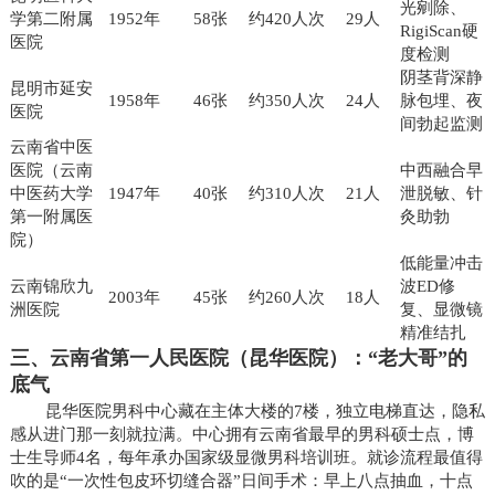
光剜除、
学第二附属
1952年
58张
约420人次
29人
RigiScan硬
医院
度检测
阴茎背深静
昆明市延安
1958年
46张
约350人次
24人
脉包埋、夜
医院
间勃起监测
云南省中医
医院（云南
中西融合早
中医药大学
1947年
40张
约310人次
21人
泄脱敏、针
第一附属医
灸助勃
院）
低能量冲击
云南锦欣九
波ED修
2003年
45张
约260人次
18人
洲医院
复、显微镜
精准结扎
三、云南省第一人民医院（昆华医院）：“老大哥”的
底气
昆华医院男科中心藏在主体大楼的7楼，独立电梯直达，隐私
感从进门那一刻就拉满。中心拥有云南省最早的男科硕士点，博
士生导师4名，每年承办国家级显微男科培训班。就诊流程最值得
吹的是“一次性包皮环切缝合器”日间手术：早上八点抽血，十点