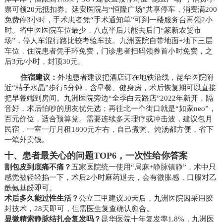
票可领20元抵扣券。延安医院与“恒隆广场”共享停车，消费满200
免费停3小时，手术患者凭“手术通知单”可到一楼服务台再领2小
时。省中医医院车位最少，八点半后只能去后门“篆新农贸市
场”，停人车混行路比较考验车技。九洲医院自带地面+地下三层
车位，住院患者凭手环免费，门诊患者扫码领券首小时免费，之
后3元/小时，封顶30元。
住宿建议：
外地患者建议把酒店订在地铁沿线，昆华医院附
近“桔子水晶”步行5分钟，含早餐、健身房，术后恢复期可以直接
把早餐端到房间。九洲医院旁边“全季白云路店”2022年新开，隔
音好，术后怕吵的朋友优先选；再往北一个街口就是“如家neo”，
百元价位，适合预算党。需要连续多天理疗或冲击波，建议包月
民宿，一室一厅月租1800元左右，自己煮粥、炖汤都方便，省下
一笔外卖钱。
十、患者最关心的问题TOP6，一次性给你答案
割包皮到底痛不痛？
五家医院统一使用“局麻+静脉镇静”，术中只
感觉被轻轻掐一下，术后2小时麻药退去，会有微胀感，口服对乙
酰氨基酚即可。
术后多久能过性生活？
公立三甲建议30天后，九洲医院因采用胶
封技术，28天即可，但需医生复查确认愈合。
显微精索静脉结扎会复发吗？
昆华医院十年复发率1.8%，九洲医