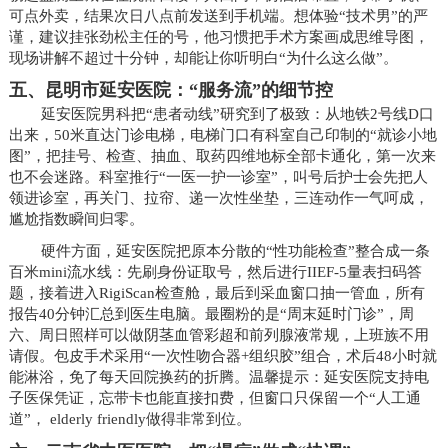
可点外卖，结果次日八点前发送到手机端。想体验“技术男”的严
谨，建议挂张劲松主任的号，他习惯把手术方案画成思维导图，
现场讲解不超过十分钟，却能让你听明白“为什么这么做”。
五、昆明市延安医院：“服务流”的细节控
延安医院男科把“患者动线”研究到了极致：从地铁2号线D口
出来，50米直达门诊电梯，电梯门口有科室自己印制的“就诊小地
图”，把挂号、检查、抽血、取药四维地标全部卡通化，第一次来
也不会迷路。科室推行“一医一护一诊室”，叫号后护士会先把人
领进诊室，再关门、拉帘、递一次性坐垫，三连动作一气呵成，
尴尬指数瞬间归零。
硬件方面，延安医院把原本分散的“性功能检查”整合成一条
百米mini流水线：先刷身份证取号，然后进行IIEF-5量表扫码答
题，接着进入RigiScan检查舱，最后到采血窗口抽一管血，所有
报告40分钟汇总到医生电脑。最圈粉的是“周末延时门诊”，周
六、周日照样可以做阴茎血管彩超和前列腺液常规，上班族不用
请假。包皮手术采用“一次性吻合器+组织胶”组合，术后48小时就
能淋浴，免了每天回院换药的折腾。温馨提示：延安医院支持电
子医保凭证，忘带卡也能直接扣费，但窗口只保留一个“人工通
道”， elderly friendly做得非常到位。