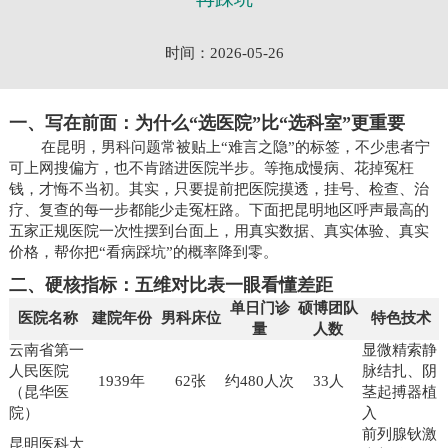
时间：2026-05-26
一、写在前面：为什么“选医院”比“选科室”更重要
在昆明，男科问题常被贴上“难言之隐”的标签，不少患者宁
可上网搜偏方，也不肯踏进医院半步。等拖成慢病、花掉冤枉
钱，才悔不当初。其实，只要提前把医院摸透，挂号、检查、治
疗、复查的每一步都能少走冤枉路。下面把昆明地区呼声最高的
五家正规医院一次性摆到台面上，用真实数据、真实体验、真实
价格，帮你把“看病踩坑”的概率降到零。
二、硬核指标：五维对比表一眼看懂差距
单日门诊
硕博团队
医院名称
建院年份
男科床位
特色技术
量
人数
云南省第一
显微精索静
人民医院
脉结扎、阴
1939年
62张
约480人次
33人
（昆华医
茎起搏器植
院）
入
前列腺钬激
昆明医科大