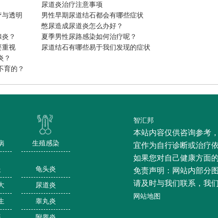
尿道炎治疗注意事项
疗与透明
男性早期尿道结石都会有哪些症状
憋尿造成尿道炎怎么办好？
腺炎？
夏季男性尿路感染如何治疗呢？
要重视
尿道结石有哪些易于我们发现的症状
炎？
不育的？
智汇邦
本站内容仅供咨询参考
病
生殖感染
宜作为自行诊断或治疗
如果您对自己健康方面
炎
龟头炎
免责声明：网站内部分
请及时与我们联系，我
大
尿道炎
网站地图
生
睾丸炎
痛
附睾炎