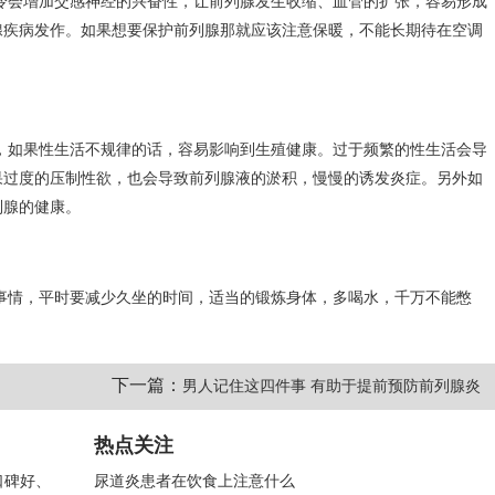
冷会增加交感神经的兴奋性，让前列腺发生收缩、血管的扩张，容易形成
腺疾病发作。如果想要保护前列腺那就应该注意保暖，不能长期待在空调
，如果性生活不规律的话，容易影响到生殖健康。过于频繁的性生活会导
果过度的压制性欲，也会导致前列腺液的淤积，慢慢的诱发炎症。另外如
列腺的健康。
事情，平时要减少久坐的时间，适当的锻炼身体，多喝水，千万不能憋
下一篇：
男人记住这四件事 有助于提前预防前列腺炎
热点关注
口碑好、
尿道炎患者在饮食上注意什么